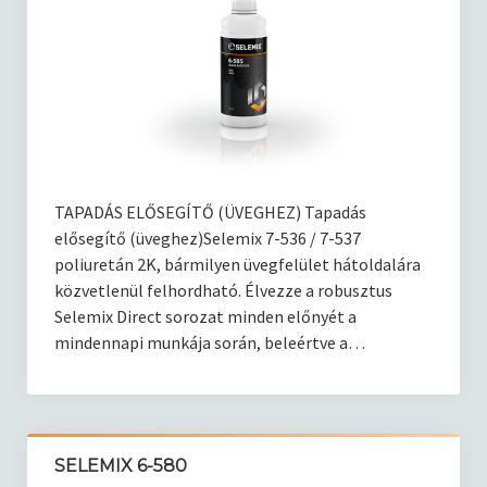
Kötőanyagok
Korrózió elleni védelem
Kapcsolat
Blog
TAPADÁS ELŐSEGÍTŐ (ÜVEGHEZ) Tapadás
elősegítő (üveghez)Selemix 7-536 / 7-537
poliuretán 2K, bármilyen üvegfelület hátoldalára
közvetlenül felhordható. Élvezze a robusztus
Selemix Direct sorozat minden előnyét a
mindennapi munkája során, beleértve a…
SELEMIX 6-580