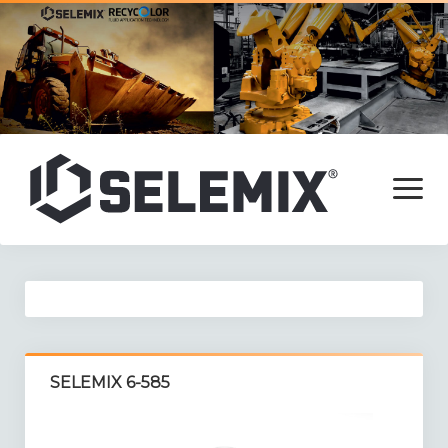
open
menu
Főoldal
Termékek
Adalékok
SELEMIX 6-585
Alapozók