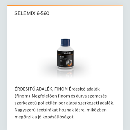
SELEMIX 6-560
ÉRDESITŐ ADALÉK, FINOM Érdesitő adalék
(finom) .Megfelelően finom és durva szemcsés
szerkezetű polietilén por alapú szerkezeti adalék.
Nagyszerű textúrákat hoznak létre, miközben
megőrzik a jó kopásállóságot.