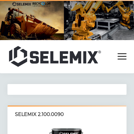
open
menu
Főoldal
Termékek
Adalékok
SELEMIX 2.100.0090
Alapozók