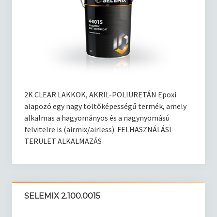
Kötőanyagok
Korrózió elleni védelem
Kapcsolat
Blog
2K CLEAR LAKKOK, AKRIL-POLIURETÁN Epoxi
alapozó egy nagy töltőképességű termék, amely
alkalmas a hagyományos és a nagynyomású
felvitelre is (airmix/airless). FELHASZNÁLÁSI
TERÜLET ALKALMAZÁS
SELEMIX 2.100.0015