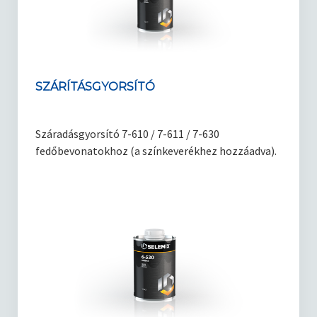
Kötőanyagok
Korrózió elleni védelem
Kapcsolat
SZÁRÍTÁSGYORSÍTÓ
Blog
Száradásgyorsító 7-610 / 7-611 / 7-630
fedőbevonatokhoz (a színkeverékhez hozzáadva).