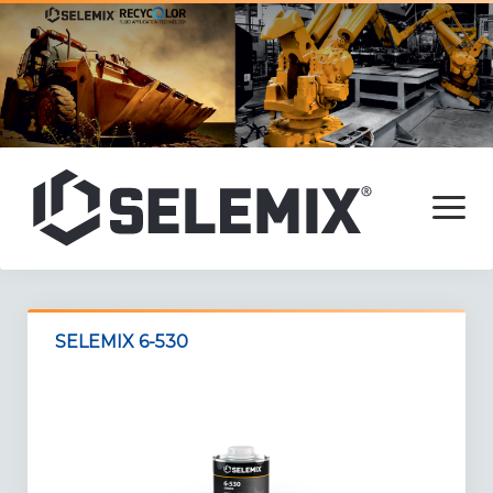
open
menu
Főoldal
SELEMIX 6-530
Termékek
Adalékok
Alapozók