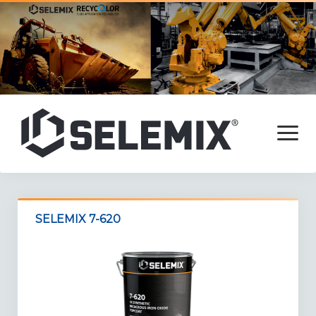
open
menu
Főoldal
SELEMIX 7-620
Termékek
Adalékok
Alapozók