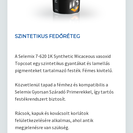
Kötőanyagok
Korrózió elleni védelem
Kapcsolat
SZINTETIKUS FEDŐRÉTEG
Blog
A Selemix 7-620 1K Synthetic Micaceous vasoxid
Topcoat egy szintetikus gyantákat és lamellás
pigmenteket tartalmazó festék. Fémes kivitelű.
Közvetlenül tapad a fémhez és kompatibilis a
Selemix Gyorsan Száradó Primerekkel, így tartós
festékrendszert biztosít.
Rácsok, kapuk és kovácsolt korlátok
felületkezelésére alkalmas, ahol antik
megjelenésre van szükség.