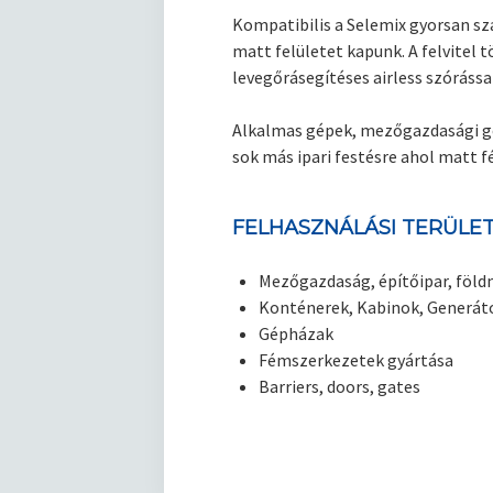
Kompatibilis a Selemix gyorsan szá
matt felületet kapunk. A felvitel
levegőrásegítéses airless szórással
Alkalmas gépek, mezőgazdasági gé
sok más ipari festésre ahol matt f
FELHASZNÁLÁSI TERÜLE
Mezőgazdaság, építőipar, föl
Konténerek, Kabinok, Generát
Gépházak
Fémszerkezetek gyártása
Barriers, doors, gates