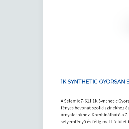
1K SYNTHETIC GYORSAN
A Selemix 7-611 1K Synthetic Gyo
fényes bevonat szolid színekhez é
árnyalatokhoz. Kombinálható a 7-6
selyemfényű és félig matt felület i