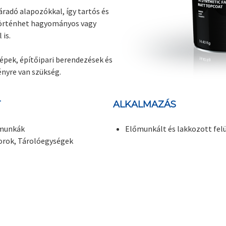
radó alapozókkal, így tartós és
 történhet hagyományos vagy
 is.
pek, építőipari berendezések és
ényre van szükség.
T
ALKALMAZÁS
dmunkák
Előmunkált és lakkozott fel
orok, Tárolóegységek