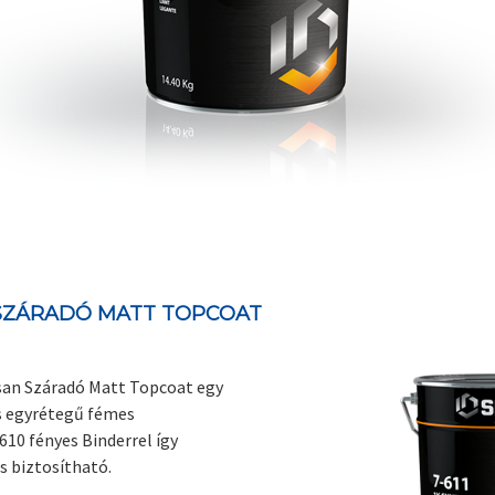
 SZÁRADÓ MATT TOPCOAT
rsan Száradó Matt Topcoat egy
s egyrétegű fémes
10 fényes Binderrel így
s biztosítható.