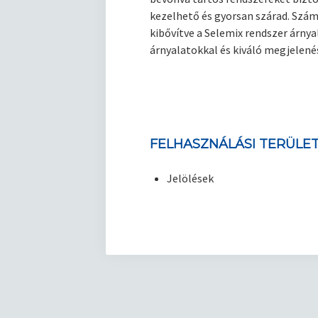
kezelhető és gyorsan szárad. Szám
kibővítve a Selemix rendszer árny
árnyalatokkal és kiváló megjelenés
FELHASZNÁLÁSI TERÜLE
Jelölések