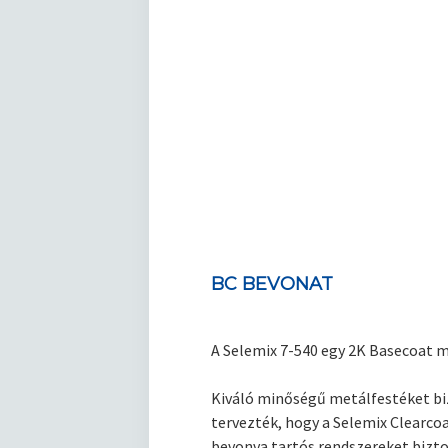
BC BEVONAT
A Selemix 7-540 egy 2K Basecoat me
Kiváló minőségű metálfestéket biz
tervezték, hogy a Selemix Clearcoa
bevonva tartós rendszereket bizt