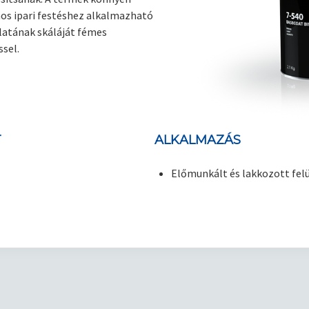
os ipari festéshez alkalmazható
alatának skáláját fémes
sel.
T
ALKALMAZÁS
Előmunkált és lakkozott fel