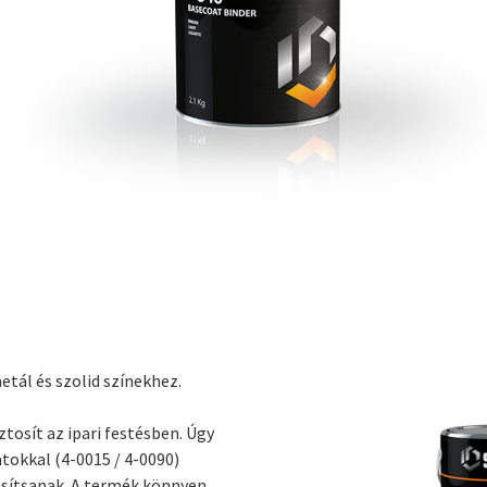
tál és szolid színekhez.
tosít az ipari festésben. Úgy
tokkal (4-0015 / 4-0090)
osítsanak. A termék könnyen